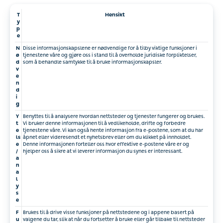
T
Hensikt
y
p
e
N
Disse informasjonskapslene er nødvendige for å tilby viktige funksjoner i
ø
tjenestene våre og gjøre oss i stand til å overholde juridiske forpliktelser,
d
som å behandle samtykke til å bruke informasjonskapsler.
v
e
n
d
i
g
Y
Benyttes til å analysere hvordan nettsteder og tjenester fungerer og brukes.
t
Vi bruker denne informasjonen til å vedlikeholde, drifte og forbedre
e
tjenestene våre. Vi kan også hente informasjon fra e-postene, som at du har
ls
åpnet eller videresendt et nyhetsbrev eller om du klikket på innholdet.
e
Denne informasjonen forteller oss hvor effektive e-postene våre er og
/
hjelper oss å sikre at vi leverer informasjon du synes er interessant.
a
n
a
l
y
s
e
F
Brukes til å drive visse funksjoner på nettstedene og i appene basert på
u
valgene du tar, slik at når du fortsetter å bruke eller går tilbake til nettsteder