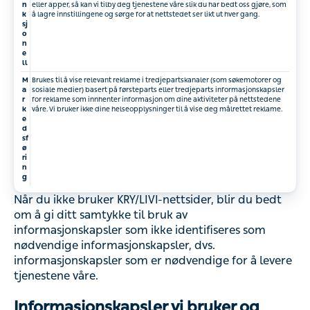
n
eller apper, så kan vi tilby deg tjenestene våre slik du har bedt oss gjøre, som
k
å lagre innstillingene og sørge for at nettstedet ser likt ut hver gang.
sj
o
n
e
ll
M
Brukes til å vise relevant reklame i tredjepartskanaler (som søkemotorer og
a
sosiale medier) basert på førsteparts eller tredjeparts informasjonskapsler
r
for reklame som innhenter informasjon om dine aktiviteter på nettstedene
k
våre. Vi bruker ikke dine helseopplysninger til å vise deg målrettet reklame.
e
d
sf
ø
ri
n
g
Når du ikke bruker KRY/LIVI-nettsider, blir du bedt
om å gi ditt samtykke til bruk av
informasjonskapsler som ikke identifiseres som
nødvendige informasjonskapsler, dvs.
informasjonskapsler som er nødvendige for å levere
tjenestene våre.
Informasjonskapsler vi bruker og