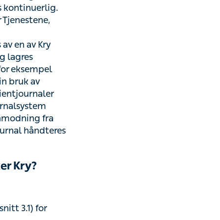
lagres ikke på
e av Kry
rleverandører.
og ingen
res utenfor
tjenester er
asientdata føres i
de lovgivning) på
n pasientjournal
 Kry?
3.1) for følgende