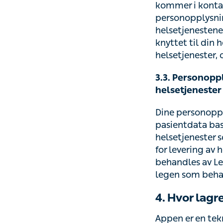
og følge opp de 
Personopplysninge
levere helsetjen
3.3. Personopply
helsetjenester
Dine personopply
basert på de hel
ikke er knyttet ti
helsetjenester i
Leverandøren av 
deg.
4. Hvor lagr
Appen er en tekni
kontrolleres av K