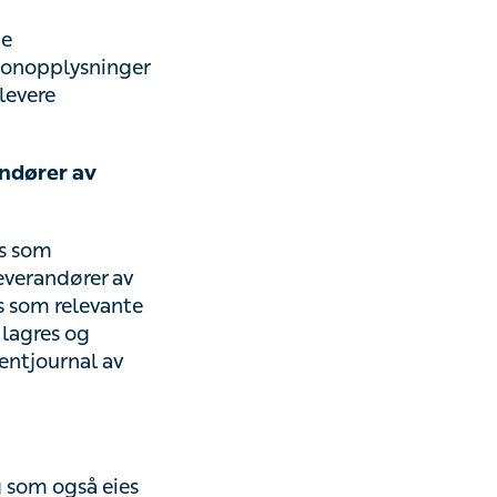
estene.
er bruker for å
er av
m pasientdata
lsetjenester som
ring av
les av
gen som behandler
 også eies og
erlig. De fleste