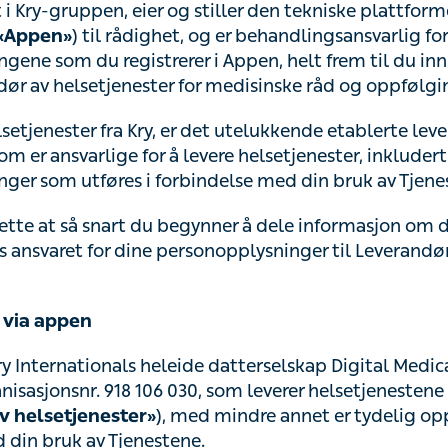
y-gruppen, eier og stiller den tekniske plattformen
«Kry
) til rådighet, og er behandlingsansvarlig for pe
Appen»
r i Appen, helt frem til du innleder kontakten med en le
r medisinske råd og oppfølging.
etjenester fra Kry, er det utelukkende etablerte leveran
m er ansvarlige for å levere helsetjenester, inkludert be
er som utføres i forbindelse med din bruk av Tjenestene
ette at så snart du begynner å dele informasjon om din h
t for dine personopplysninger til Leverandøren av helset
via appen
ry Internationals heleide datterselskap Digital Medical 
 918 106 030, som leverer helsetjenestene i Tjenestene 
), med mindre annet er tydelig opplyst til deg i forbindel