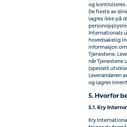
av dine personop
din smarttelefon 
International, i 
Personopplysnin
sensitive person
EU/EØS i forbind
forpliktet til å f
et pasientjournal
anmodning fra Le
håndteres og la
5. Hvorfor b
5.1. Kry Intern
Kry International
formål:
i) for å behan