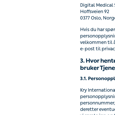
Digital Medical
Hoffsveien 92
0377 Oslo, Norg
Hvis du har spø
personopplysninge
kontakte oss og/
privacy@kry.no.
3. Hvor hent
bruker Tjene
3.1. Personoppl
Kry Internationa
som du registre
postadresse når 
du registrerer nå
informasjon auto