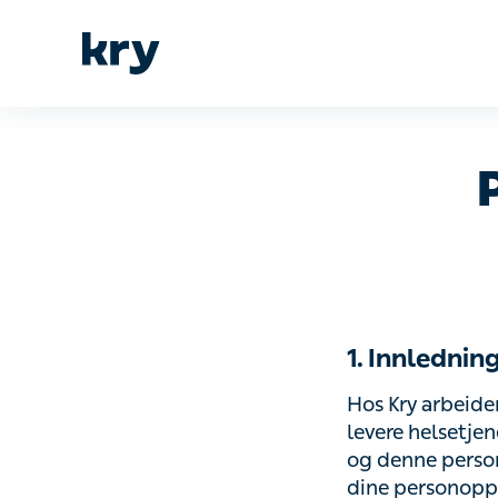
1. Innledning
Hos Kry arbeider 
helsetjenester. H
personvernpolicy
personopplysninge