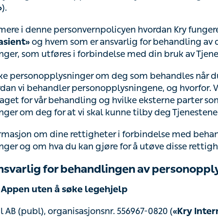
mere i denne personvernpolicyen hvordan Kry fungerer f
og hvem som er ansvarlig for behandling av dine
sient»
er, som utføres i forbindelse med din bruk av Tjenesten
lke personopplysninger om deg som behandles når du bru
ler personopplysningene, og hvorfor. Vi beskriver det re
år behandling og hvilke eksterne parter som kan behandl
er om deg for at vi skal kunne tilby deg Tjenestene.
rmasjon om dine rettigheter i forbindelse med behandling
er og om hva du kan gjøre for å utøve disse rettighetene
nsvarlig for behandlingen av personopplysn
Appen uten å søke legehjelp
l AB (publ), organisasjonsnr. 556967-0820 (
«Kry Interna