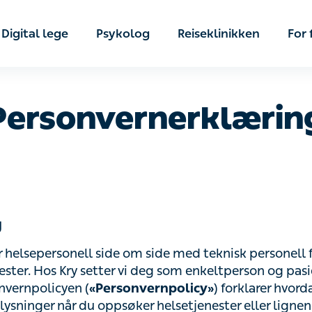
Digital lege
Psykolog
Reiseklinikken
For f
Personvernerklæring
helsepersonell side om side med teknisk personell for å 
os Kry setter vi deg som enkeltperson og pasient alltid f
en (
) forklarer hvordan vi behandle
«Personvernpolicy»
r når du oppsøker helsetjenester eller lignende tjeneste