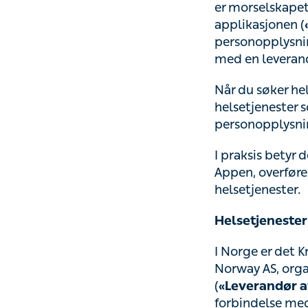
morselskapet i Kr
applikasjonen (
«
som du registrere
helsetjenester fo
Når du søker hels
helsetjenester so
personopplysning
I praksis betyr d
overføres ansvare
Helsetjenester 
I Norge er det K
organisasjonsnr.
helsetjenester»
Tjenestene.