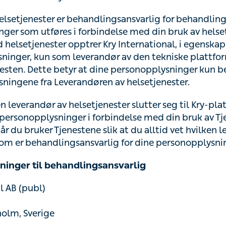
lsetjenester er behandlingsansvarlig for behandling av
er som utføres i forbindelse med din bruk av helsetjenes
helsetjenester opptrer Kry International, i egenskap av 
er, kun som leverandør av den tekniske plattformen og d
betyr at dine personopplysninger kun behandles i henhold
 Leverandøren av helsetjenester.
en leverandør av helsetjenester slutter seg til Kry-plattfo
ninger i forbindelse med din bruk av Tjenestene, vil vi 
ene slik at du alltid vet hvilken leverandør av helsetjene
rlig for dine personopplysninger.
nger til behandlingsansvarlig
 AB (publ)
holm, Sverige