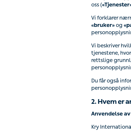
(
).
«Tjenester»
Vi forklarer nær
og
«bruker»
«pa
personopplysning
Vi beskriver hvi
hvordan vi behand
grunnlaget for v
personopplysning
Du får også info
personopplysning
2. Hvem er a
Anvendelse av 
Kry Internationa