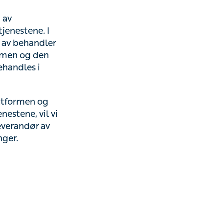
tene. I
behandler av
en tilknyttede
 til
rmen og behandler
informere deg når
ster som er