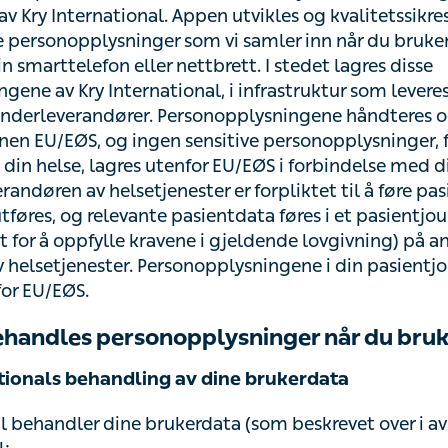
plysninger som vi samler inn når du bruker Tjenestene, 
eller nettbrett. I stedet lagres disse personopplysningen
infrastruktur som leveres av en av Kry Internationals unde
gene håndteres og lagres hovedsakelig innen EU/EØS, 
opplysninger, for eksempel informasjon om din helse, lag
else med din bruk av Tjenestene. Leverandøren av helse
øre pasientjournaler når Tjenestene utføres, og relevante p
system (spesielt utviklet for å oppfylle kravene i gjelden
verandøren av helsetjenester. Personopplysningene i di
gres innenfor EU/EØS.
ehandles personopplysninger når du bruker
ationals behandling av dine brukerdata
 behandler dine brukerdata (som beskrevet over i avsnitt 
dle din søknad eller avslutte din brukerkonto i Appen,