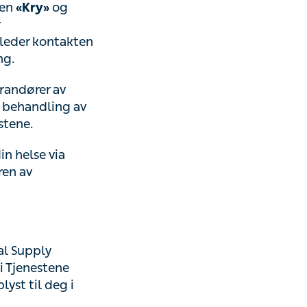
og
»
rsonopplysningene
verandør av
dører av
handling av
.
else via Appen,
jenester.
Supply Norway AS,
(
«Leverandør av
se med din bruk av