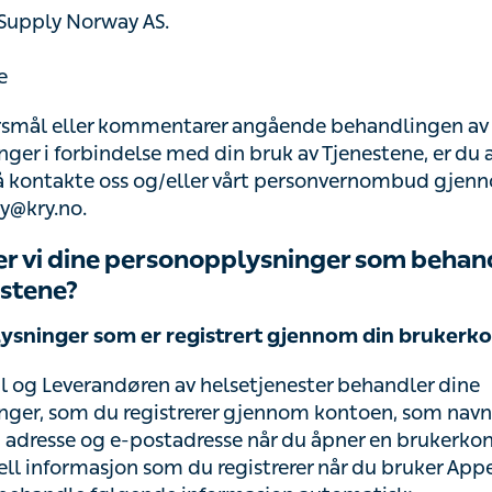
 Supply Norway AS.
e
rsmål eller kommentarer angående behandlingen av dine
r i forbindelse med din bruk av Tjenestene, er du alltid
eller vårt personvernombud gjennom å sende en e-post ti
er vi dine personopplysninger som behandle
stene?
ysninger som er registrert gjennom din brukerkonto
l og Leverandøren av helsetjenester behandler dine pers
rer gjennom kontoen, som navn, personnummer, adresse
du åpner en brukerkonto hos oss, og deretter eventuell
r du bruker Appen. I tillegg kan vi samle inn og behandle
matisk: