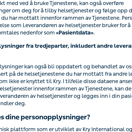
helsetjenestene du har mottatt innenfor rammen av Tjen
r knyttet til din helse som Leverandøren av helsetjenest
ester, omtales nedenfor som
.
«Pasientdata»
sninger fra tredjeparter, inkludert andre leverandør
sninger kan også bli oppdatert og behandlet av oss so
setjenestene du har mottatt fra andre leverandører av he
l Kry. I tilfelle disse dataene anses som relevante for leve
nnenfor rammen av Tjenestene, kan de lagres og behand
helsetjenester og legges inn i din pasientjournal av le
es dine personopplysninger?
sk plattform som er utviklet av Kry International og som
ry International. Appen utvikles og kvalitetssikres kontinu