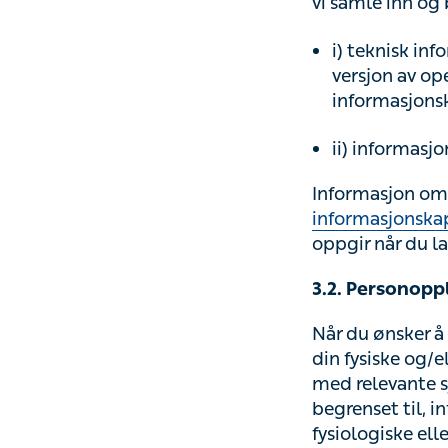
i) teknisk inf
av operativsyst
o.l.;
ii) informasjon
Informasjon om v
informasjonskaps
når du laster ne
3.2. Personoppl
Når du ønsker å m
fysiske og/eller 
relevante sympto
til, informasjon o
medisinske tilst
bruke Tjenestene