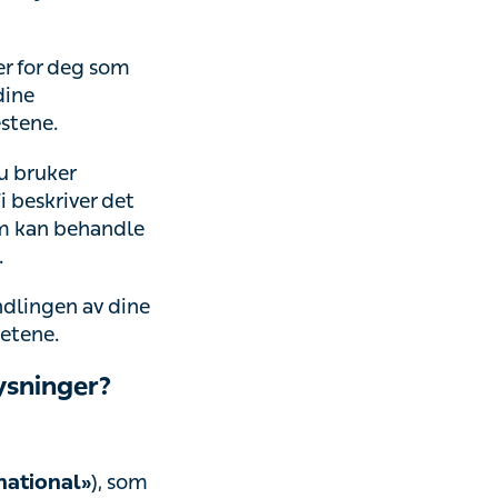
or deg som
e.
ker tjenestene,
ttslige
e
en av dine
.
inger?
), som er
tional»