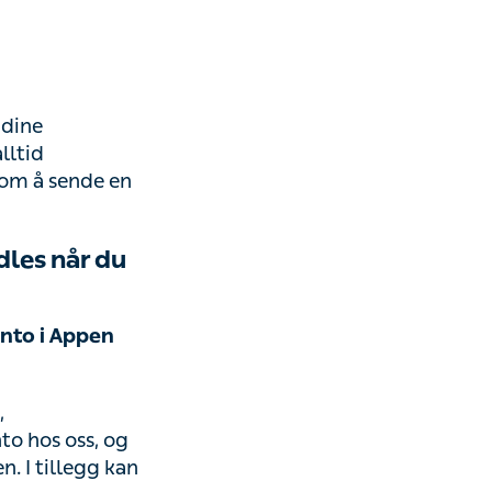
 velkommen til å
l
s når du
 i Appen
onopplysninger,
 og e-
 informasjon som
 følgende