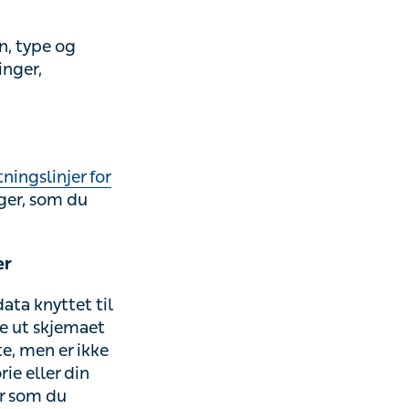
pe og versjon
asjonskapsler
gslinjer for
 som du oppgir
yttet til din
kjemaet med
ikke begrenset
ologiske eller
ntakt med ved å
by helsetjenester