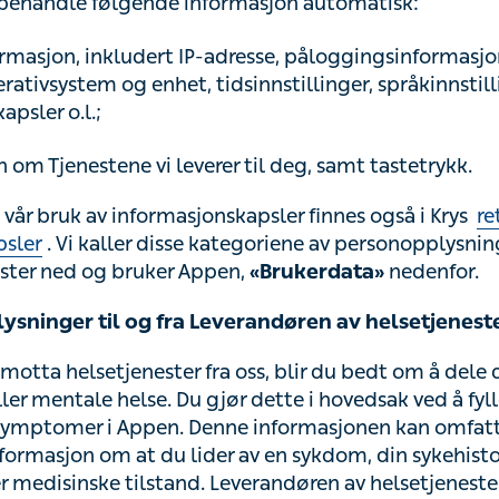
ormasjon, inkludert IP-adresse, påloggingsinformasjon, ty
em og enhet, tidsinnstillinger, språkinnstillinger, inform
 om Tjenestene vi leverer til deg, samt tastetrykk.
år bruk av informasjonskapsler finnes også i Krys
retnin
ler
. Vi kaller disse kategoriene av personopplysninger,
d og bruker Appen,
nedenfor.
«Brukerdata»
ysninger til og fra Leverandøren av helsetjenester
otta helsetjenester fra oss, blir du bedt om å dele data kn
mentale helse. Du gjør dette i hovedsak ved å fylle ut s
mer i Appen. Denne informasjonen kan omfatte, men er 
m at du lider av en sykdom, din sykehistorie eller din fysi
and. Leverandøren av helsetjenester som du kommer i ko
, kan også overføre personopplysninger om deg for å til