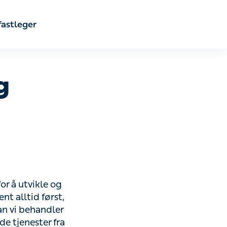
astleger
utvikle og levere
ørst, og denne
r dine
r fra oss