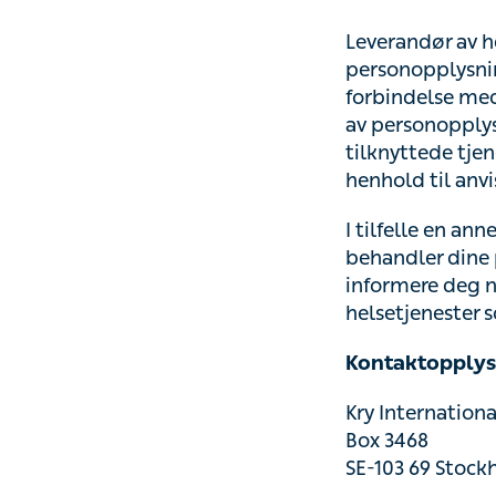
Leverandør av he
personopplysning
forbindelse med 
personopplysning
tjenesten. Dette 
anvisningene fra
I tilfelle en ann
dine personopplys
du bruker Tjenest
behandlingsansva
Kontaktopplysni
Kry International
Box 3468
SE-103 69 Stock