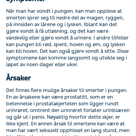
Symptomer
Når man har vondt i pungen, kan man oppleve at smerten
sprer seg til nedre del av magen, ryggen, på innsiden av
lårene og i lysken. Iblant kan det gjøre vondt å få
utløsning, og det kan være vanskelig eller gjøre vondt å
urinere. I andre tilfeller kan pungen bli rød, spent, hoven
og øm, og lysken kan bli hoven. Det kan også gjøre vondt
å sitte. Disse symptomene kan komme langsomt og
utvikle seg i løpet av noen dager eller uker.
Årsaker
Det finnes flere mulige årsaker til smerter i pungen. En av
årsakene kan være prostatitt, som er en betennelse i
prostatakjertelen som ligger rundt urinrøret, omtrent der
urinrøret forlater urinblæren og går ut i penis. Nøyaktig
hvorfor dette skjer, er ikke kjent. En annen årsak til
smertene kan være at man har vært seksuelt opphisset en
lang stund, men ikke fått utløsning, og at kjertlene utvides