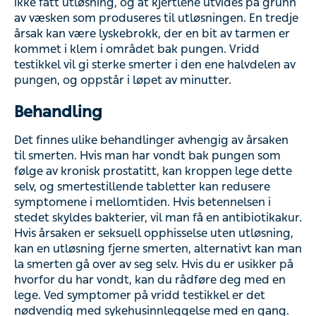
på grunn av væsken som produseres til utløsningen. En
tredje årsak kan være lyskebrokk, der en bit av tarmen er
kommet i klem i området bak pungen. Vridd testikkel vil gi
sterke smerter i den ene halvdelen av pungen, og oppstår
i løpet av minutter.
Behandling
Det finnes ulike behandlinger avhengig av årsaken til
smerten. Hvis man har vondt bak pungen som følge av
kronisk prostatitt, kan kroppen lege dette selv, og
smertestillende tabletter kan redusere symptomene i
mellomtiden. Hvis betennelsen i stedet skyldes bakterier,
vil man få en antibiotikakur. Hvis årsaken er seksuell
opphisselse uten utløsning, kan en utløsning fjerne
smerten, alternativt kan man la smerten gå over av seg
selv. Hvis du er usikker på hvorfor du har vondt, kan du
rådføre deg med en lege. Ved symptomer på vridd
testikkel er det nødvendig med sykehusinnleggelse med
en gang.