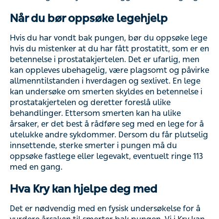
Når du bør oppsøke legehjelp
Hvis du har vondt bak pungen, bør du oppsøke lege hvis
du mistenker at du har fått prostatitt, som er en betennelse
i prostatakjertelen. Det er ufarlig, men kan oppleves
ubehagelig, være plagsomt og påvirke allmenntilstanden
i hverdagen og sexlivet. En lege kan undersøke om
smerten skyldes en betennelse i prostatakjertelen og
deretter foreslå ulike behandlinger. Ettersom smerten kan
ha ulike årsaker, er det best å rådføre seg med en lege for
å utelukke andre sykdommer. Dersom du får plutselig
innsettende, sterke smerter i pungen må du oppsøke
fastlege eller legevakt, eventuelt ringe 113 med en gang.
Hva Kry kan hjelpe deg med
Det er nødvendig med en fysisk undersøkelse for å
vurdere årsaken til smerter bak pungen. Vi i Kry kan vi
dessverre ikke hjelpe deg med dette, men vi kan henvise
deg videre for fysisk undersøkelse.