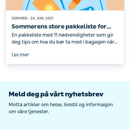
SOMMER –
24. JUN. 2021
Sommerens store pakkeliste for
hele familien
En pakkeliste med 11 nødvendigheter som gir
deg tips om hva du bør ta med i bagasjen når
du skal på ferie - og hvorfor du bør ta dem
Les mer
med.
Meld deg på vårt nyhetsbrev
Motta artikler om helse, livsstil og informasjon
om våre tjenester.