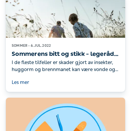
SOMMER –
6. JUL. 2022
Sommerens bitt og stikk – legeråd
om behandling
I de fleste tilfeller er skader gjort av insekter,
huggorm og brennmanet kan være vonde og
plagsomme. Vi gir deg råd om hva du bør
Les mer
gjøre om uhellet er ute.