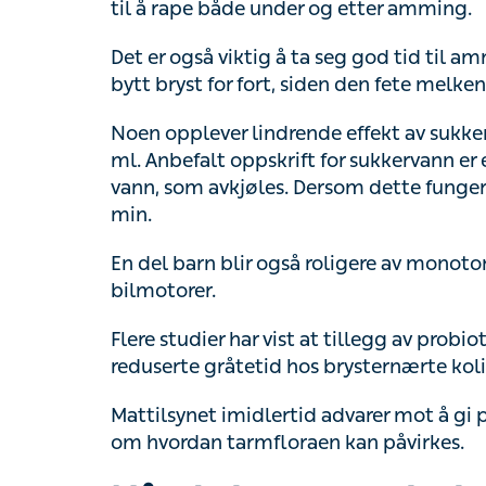
Anbefalt oppskrift for sukkervann er en str
avkjøles. Dersom dette fungerer vil effekte
En del barn blir også roligere av monoton mu
bilmotorer.
Flere studier har vist at tillegg av probiotika
reduserte gråtetid hos brysternærte kolikkba
Mattilsynet imidlertid advarer mot å gi probi
hvordan tarmfloraen kan påvirkes.
Når du bør oppsøke le
Kontroller først at den tilbakevendende gr
ørebetennelse, ved å konsultere helseperso
I begynnelsen kan det være vanskelig å vite 
Forskjellen når det gjelder kolikk, er at barne