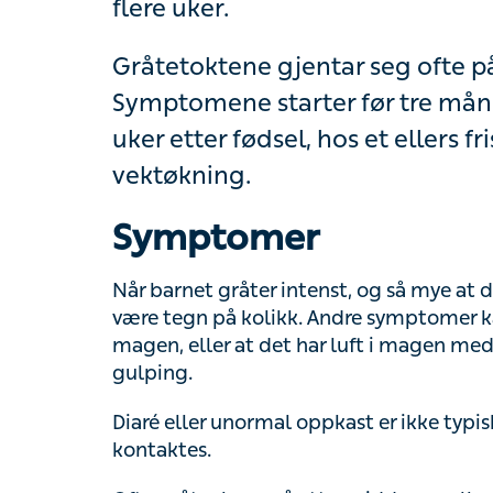
Gråtetoktene gjentar seg ofte på 
starter før tre måneders alder, og oft
ellers friskt barn som følger normal 
Symptomer
Når barnet gråter intenst, og så mye at det
tegn på kolikk. Andre symptomer kan være a
eller at det har luft i magen med utspilt m
Diaré eller unormal oppkast er ikke typisk f
kontaktes.
Ofte gråter barn på ettermiddagen eller om 
mønster og kan tolke hva barnets gråt er te
våt eller noe annet. Hvis gråtingen derimot 