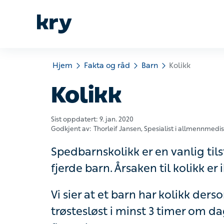
Hjem
Fakta og råd
Barn
Kolikk
Kolikk
Sist oppdatert:
9. jan. 2020
Godkjent av:
Thorleif Jansen
, Spesialist i allmennmedisin
Spedbarnskolikk er en vanlig tilsta
Årsaken til kolikk er ikke helt kartlag
Vi sier at et barn har kolikk dersom d
minst 3 timer om dagen, flere dager 