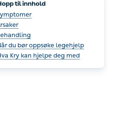
opp til innhold
Symptomer
rsaker
ehandling
år du bør oppsøke legehjelp
va Kry kan hjelpe deg med