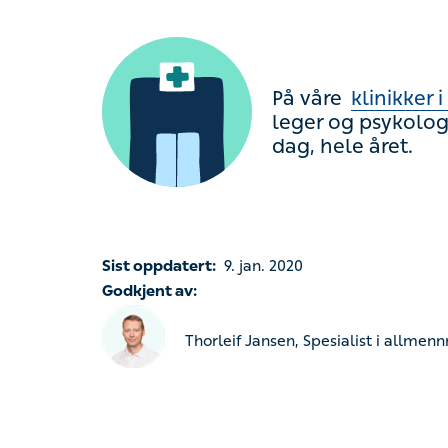
Sist oppdatert:
9. jan. 2020
Godkjent av:
Thorleif Jansen, Spesialist i allmennmed
Vi har også informasj
Luft i magen
Magesmerter - vondt i mag