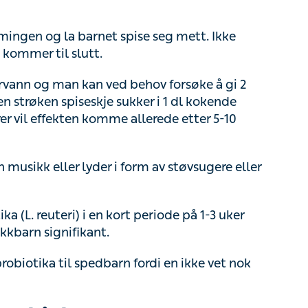
øken spiseskje sukker i 1 dl kokende vann, som
n komme allerede etter 5-10 min.
sikk eller lyder i form av støvsugere eller
 (L. reuteri) i en kort periode på 1-3 uker
rn signifikant.
otika til spedbarn fordi en ikke vet nok om
gehjelp
åtingen ikke skyldes noe annet, som for eksempel
nell.
om gråtingen er vanlig gråt eller kolikkgråt.
t gråter i omtrent tre timer i strekk.