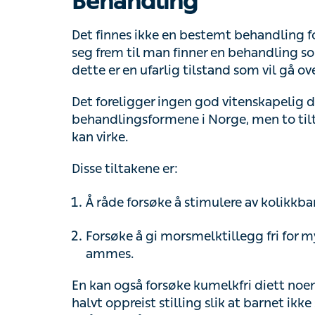
Det foreligger ingen god vitenskapelig dok
behandlingsformene i Norge, men to tiltak
virke.
Disse tiltakene er:
Å råde forsøke å stimulere av kolikkbarn
Forsøke å gi morsmelktillegg fri for my
En kan også forsøke kumelkfri diett noen d
oppreist stilling slik at barnet ikke svelger 
under og etter amming.
Det er også viktig å ta seg god tid til ammi
for fort, siden den fete melken kommer til sl
Noen opplever lindrende effekt av sukkerv