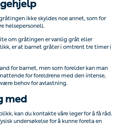
and for barnet, men som forelder kan man føle seg
r foreldrene med den intense, utrøstelige
 avlastning.
eg med
, kan du kontakte våre leger for å få råd. I
sk undersøkelse for å kunne foreta en vurdering.
Oslo
kan du få hjelp raskt fra våre leger og
også hjelpe deg i appen hver dag, hele