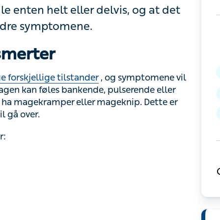
n gjøre selv for å bedre symptomene.
erter
skjellige tilstander
, og symptomene vil
agen kan føles bankende, pulserende eller som
gekramper eller mageknip. Dette er ofte
r.