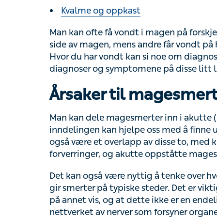
Man kan ofte få vondt i magen på forskjelli
av magen, mens andre får vondt på høyre si
vondt kan si noe om diagnosen du har. Du 
symptomene på disse litt lenger ned i artikk
Årsaker til magesmert
Man kan dele magesmerter inn i akutte (kor
inndelingen kan hjelpe oss med å finne ut
være et overlapp av disse to, med kroniske 
og akutte oppståtte magesmerter som får et 
Det kan også være nyttig å tenke over hvor
smerter på typiske steder. Det er viktig å h
vis, og at dette ikke er en endelig fasit. P
som forsyner organene i brystkasse og buk
smerter i andre deler av kroppen (såkalte r