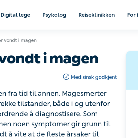
Digital lege
Psykolog
Reiseklinikken
For f
dt i magen
ondt i magen
Medisinsk godkjent
ra tid til annen. Magesmerter kan være
er, både i og utenfor mageregionen, og
re. Som regel er magesmerter ufarlige,
 oppsøke lege. Det kan være godt å
erter er mulig å behandle enten helt