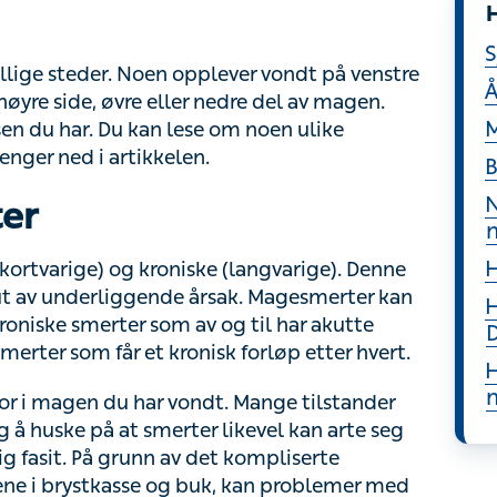
H
ge steder. Noen opplever vondt på venstre side
S
de, øvre eller nedre del av magen. Hvor du har
kan lese om noen ulike diagnoser og
Å
elen.
M
er
B
N
tvarige) og kroniske (langvarige). Denne
 av underliggende årsak. Magesmerter kan også
smerter som av og til har akutte forverringer,
H
kronisk forløp etter hvert.
H
 i magen du har vondt. Mange tilstander gir
k
uske på at smerter likevel kan arte seg på annet
å grunn av det kompliserte nettverket av nerver
H
, kan problemer med organer i magen gi
efererte smerter).