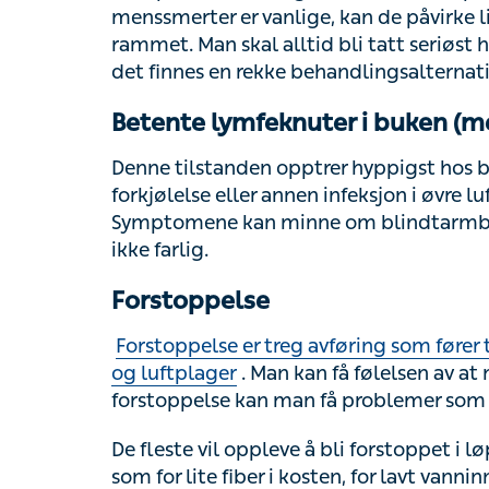
Man skal alltid bli tatt seriøst hvis man op
rekke behandlingsalternativer ved plagso
Betente lymfeknuter i buken (mese
Denne tilstanden opptrer hyppigst hos bar
forkjølelse eller annen infeksjon i øvre luf
kan minne om blindtarmbetennelse, men går 
Forstoppelse
Forstoppelse er treg avføring som fører ti
luftplager
. Man kan få følelsen av at man ik
kan man få problemer som rifter i endetar
De fleste vil oppleve å bli forstoppet i løpet 
lite fiber i kosten, for lavt vanninntak, man
på do når man kjenner at man må. Enkelte m
og gravide plages hyppig med forstoppels