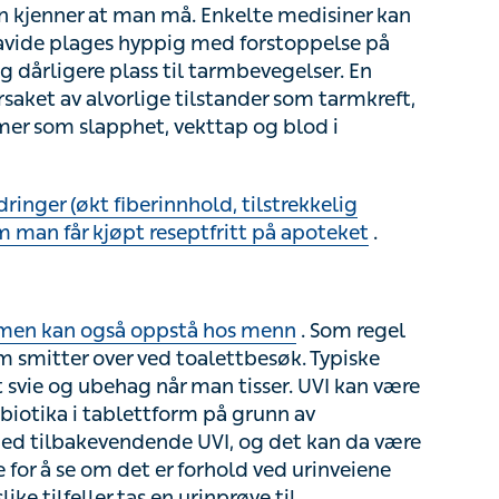
den gang kan forstoppelse være forårsaket av
da som oftest ledsaget av symptomer som
r (økt fiberinnhold, tilstrekkelig vanninntak,
eseptfritt på apoteket
.
 men kan også oppstå hos menn
. Som regel
mitter over ved toalettbesøk. Typiske
ie og ubehag når man tisser. UVI kan være
iotika i tablettform på grunn av plagsomme
nde UVI, og det kan da være nødvendig med
forhold ved urinveiene som disponerer for
rinprøve til bakteriedyrkning for å se hvilke
kan man komme i mål ved å skifte antibiotika.
 (nyrebekkenbetennelse), og man kan da få høy