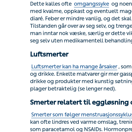
kvalme, oppkast og eventuelt magesmerter, 
mindre vanlig, og det skal ikke være blod, s
av seg selv, og trenger ikke behandling. De
særlig er dette viktig hos barn. Som regel 
behandling.
Luftsmerter
Luftsmerter kan ha mange årsaker
, som f
drikke. Enkelte matvarer gir mer gassplager
produkter med kunstig søtning. Livsstilsendr
lenger ned).
Smerter relatert til eggløsning o
Smerter som følger menstruasjonssyklusen
ofte lindres ved varme omslag, trening eller
paracetamol og NSAIDs. Hormonprevensjon
menssmerter er vanlige, kan de påvirke livs