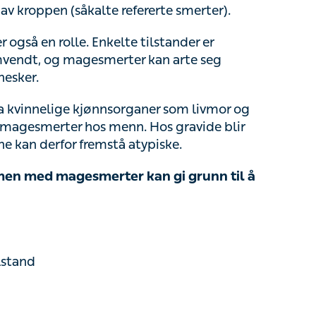
gså en rolle. Enkelte tilstander er vanligere hos
merter kan arte seg annerledes hos eldre enn
vinnelige kjønnsorganer som livmor og
agesmerter hos menn. Hos gravide blir organene
 fremstå atypiske.
 med magesmerter kan gi grunn til å
d