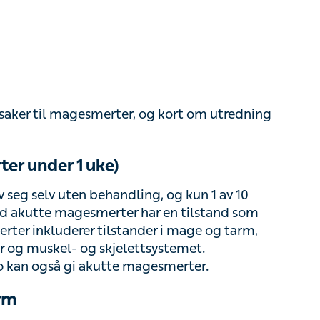
ker til magesmerter, og kort om utredning og
 under 1 uke)
eg selv uten behandling, og kun 1 av 10
akutte magesmerter har en tilstand som krever
uderer tilstander i mage og tarm, underlivet hos
skjelettsystemet. Psykologiske tilstander som
er.
m
eller skylles det
Norovirus
. Starter ofte med