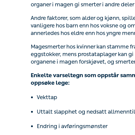
Andre faktorer, som alder og kjønn, spiller o
barn enn hos voksne og omvendt, og mages
hos yngre mennesker.
Magesmerter hos kvinner kan stamme fra k
eggstokker, mens prostataplager kan gi m
i magen forskjøvet, og smertene kan derfor
Enkelte varseltegn som oppstår sammen
oppsøke lege:
Vekttap
Uttalt slapphet og nedsatt allmenntilstan
Endring i avføringsmønster
Blod eller slim i avføringen