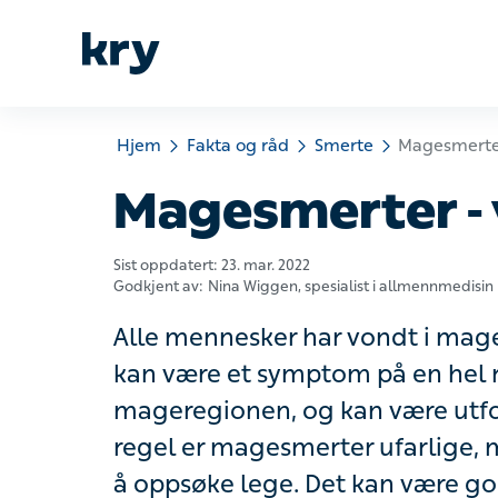
Hjem
Fakta og råd
Smerte
Magesmerter von
Magesmerter - v
Sist oppdatert:
23. mar. 2022
Godkjent av:
Nina Wiggen
, spesialist i allmennmedisin
Alle mennesker har vondt i magen f
et symptom på en hel rekke tilstand
kan være utfordrende å diagnostise
men noen symptomer gir grunn til å
vite at de fleste årsaker til magesm