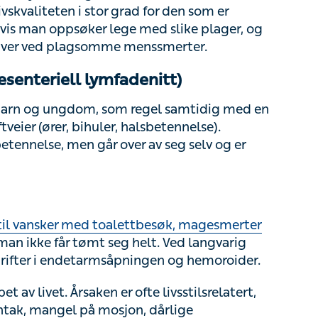
psøker lege med slike plager, og det finnes en
mme menssmerter.
nteriell lymfadenitt)
n og ungdom, som regel samtidig med en
tveier (ører, bihuler, halsbetennelse). Symptomene
over av seg selv og er ikke farlig.
l vansker med toalettbesøk, magesmerter og
ke får tømt seg helt. Ved langvarig forstoppelse
msåpningen og hemoroider.
av livet. Årsaken er ofte livsstilsrelatert, som for
gel på mosjon, dårlige toalettvaner som å ikke gå
edisiner kan også gjøre at man blir forstoppet,
e på grunn av hormonpåvirkning av tarmen og