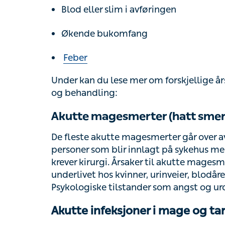
Økende bukomfang
Feber
Under kan du lese mer om forskjellige årsa
behandling:
Akutte magesmerter (hatt smerter
De fleste akutte magesmerter går over av s
personer som blir innlagt på sykehus med 
kirurgi. Årsaker til akutte magesmerter inkl
kvinner, urinveier, blodårer og muskel- og 
angst og uro kan også gi akutte magesmert
Akutte infeksjoner i mage og tar
Dette kalles ofte
omgangssyke
og noen tilf