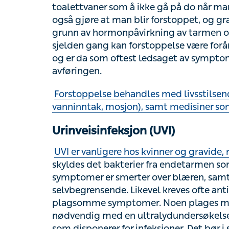
dårligere plass til tarmbevegelser. En sjel
alvorlige tilstander som tarmkreft, og er 
slapphet, vekttap og blod i avføringen.
Forstoppelse behandles med livsstilsendringe
mosjon), samt medisiner som man får kjøpt r
Urinveisinfeksjon (UVI)
UVI er vanligere hos kvinner og gravide,
skyldes det bakterier fra endetarmen som s
symptomer er smerter over blæren, samt sv
selvbegrensende. Likevel kreves ofte antib
symptomer. Noen plages med tilbakevende
en ultralydundersøkelse for å se om det er 
infeksjoner. Det bør i slike tilfeller tas en u
bakterier som forårsaker infeksjonen. Ofte 
UVI kan av og til sette seg i nyrebekkenet