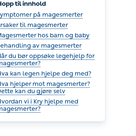
opp til innhold
ymptomer på magesmerter
rsaker til magesmerter
agesmerter hos barn og baby
ehandling av magesmerter
år du bør oppsøke legehjelp for
magesmerter?
va kan legen hjelpe deg med?
va hjelper mot magesmerter? Dette
an du gjøre selv
vordan vi i Kry hjelpe med
magesmerter?