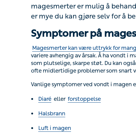
eller delvis, og at det er mye du ka
Symptomer på magesm
Magesmerter kan være uttrykk for mange for
variere avhengig av årsak. Å ha vondt i m
plutselige, skarpe støt. Du kan også ha ma
midlertidige problemer som snart vil gå ove
Vanlige symptomer ved vondt i magen er:
Diaré
eller
forstoppelse
Halsbrann
Luft i magen
Kvalme og oppkast