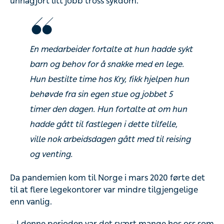
En medarbeider fortalte at hun hadde sykt
barn og behov for å snakke med en lege. Hun
bestilte time hos Kry, fikk hjelpen hun behøvde
fra sin egen stue og jobbet 5 timer den dagen.
Hun fortalte at om hun hadde gått til fastlegen i
dette tilfelle, ville nok arbeidsdagen gått med
til reising og venting.
Da pandemien kom til Norge i mars 2020 førte det til at
flere legekontorer var mindre tilgjengelige enn vanlig.
– I denne perioden var det svært mange hos oss som
benyttet seg av Krys tjenester, sier Kaizumi.
At de kunne få legehjelp uten å bekymre seg for å verken