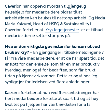
Caverion har opplevd hvordan tilgjengelig helsehjelp for
medarbeidere bidrar til at arbeidstiden kan brukes til
nettopp arbeid. Og Neda Maria Kaizumi, Head of HSEQ
& Sustainability i Caverion forteller at
Krys legetjenester
er et tilbud medarbeiderne setter stor pris på.
Hva er den viktigste gevinsten for konsernet ved bruk
av Kry?
– En gjenganger i tilbakemeldingene vi får fra
våre medarbeidere, er at de har spart tid. Det er flott for
den enkelte, som får en mer produktiv hverdag, men også
for bedriften, som får brukt tiden på kjernevirksomhet.
Dette er også noe jeg synliggjør for ledelsen ved flere
anledninger.
Kaizumi forteller at hun ved flere anledninger har hørt
medarbeidere fortelle at spart tid og at høy kvalitet på
hjelpen har vært nøkkelen for å få unnagjort litt jobb tross
sykdom.