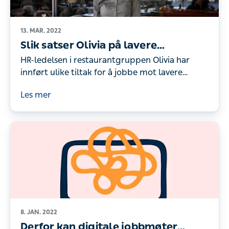
Slik satser Olivia på lavere
sykefravær og en attraktiv
HR-ledelsen i restaurantgruppen Olivia har innført
arbeidsplass
ulike tiltak for å jobbe mot lavere fravær, ved å rette
fokuset på medarbeideres fysiske og psykiske
Les mer
helse.
8. JAN. 2022
Derfor kan digitale jobbmøter tappe
deg for energi
Korona har endret verden vi lever i, og over natten
foregikk plutselig alle jobbmøter på digitale