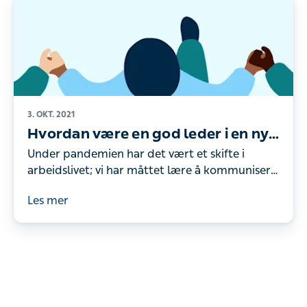
3. OKT. 2021
Hvordan være en god leder i en ny
arbeidshverdag?
Under pandemien har det vært et skifte i
arbeidslivet; vi har måttet lære å kommunisere
og samarbeide på en helt ny måte. Hvordan
Les mer
kan ledere møte den nye arbeidsepoken?