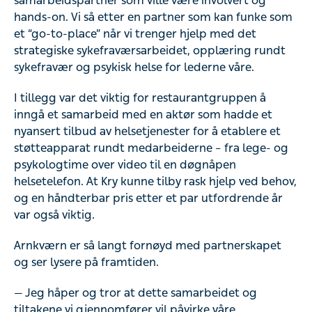
samarbeidspartner som ville være involvert og
hands-on. Vi så etter en partner som kan funke som
et “go-to-place” når vi trenger hjelp med det
strategiske sykefraværsarbeidet, opplæring rundt
sykefravær og psykisk helse for lederne våre.
I tillegg var det viktig for restaurantgruppen å
inngå et samarbeid med en aktør som hadde et
nyansert tilbud av helsetjenester for å etablere et
støtteapparat rundt medarbeiderne – fra lege- og
psykologtime over video til en døgnåpen
helsetelefon. At Kry kunne tilby rask hjelp ved behov,
og en håndterbar pris etter et par utfordrende år
var også viktig.
Arnkværn er så langt fornøyd med partnerskapet
og ser lysere på framtiden.
— Jeg håper og tror at dette samarbeidet og
tiltakene vi gjennomfører vil påvirke våre