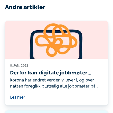
Andre artikler
8. JAN. 2022
Derfor kan digitale jobbmøter
tappe deg for energi
Korona har endret verden vi lever i, og over
natten foregikk plutselig alle jobbmøter på
digitale plattformer. Men hva kan digitale
Les mer
møter gjøre med oss?