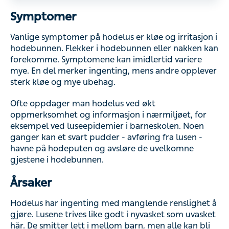
Symptomer
Vanlige symptomer på hodelus er kløe og irritasjon i
hodebunnen. Flekker i hodebunnen eller nakken kan
forekomme. Symptomene kan imidlertid variere mye. En
del merker ingenting, mens andre opplever sterk kløe og
mye ubehag.
Ofte oppdager man hodelus ved økt oppmerksomhet og
informasjon i nærmiljøet, for eksempel ved luseepidemier
i barneskolen. Noen ganger kan et svart pudder - avføring
fra lusen - havne på hodeputen og avsløre de uvelkomne
gjestene i hodebunnen.
Årsaker
Hodelus har ingenting med manglende renslighet å gjøre.
Lusene trives like godt i nyvasket som uvasket hår. De
smitter lett i mellom barn, men alle kan bli smittet
uavhengig av alder. Hodelus er parasitter som biter hull