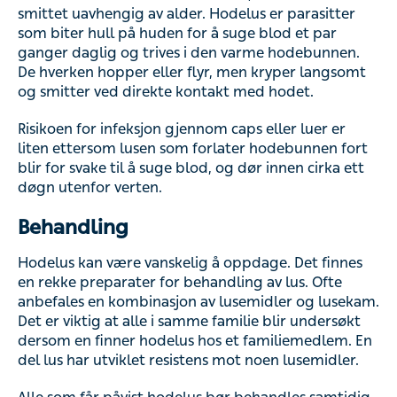
på huden for å suge blod et par ganger daglig og trives i
den varme hodebunnen. De hverken hopper eller flyr,
men kryper langsomt og smitter ved direkte kontakt med
hodet.
Risikoen for infeksjon gjennom caps eller luer er liten
ettersom lusen som forlater hodebunnen fort blir for svake
til å suge blod, og dør innen cirka ett døgn utenfor verten.
Behandling
Hodelus kan være vanskelig å oppdage. Det finnes en
rekke preparater for behandling av lus. Ofte anbefales en
kombinasjon av lusemidler og lusekam. Det er viktig at
alle i samme familie blir undersøkt dersom en finner
hodelus hos et familiemedlem. En del lus har utviklet
resistens mot noen lusemidler.
Alle som får påvist hodelus bør behandles samtidig for å
unngå videre spredning.