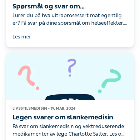
Spørsmål og svar om
ultraprosessert mat
Lurer du på hva ultraprosessert mat egentlig
er? Få svar på dine spørsmål om helseeffekter,
ernæring og mer i vår informative Q&A-
Les mer
artikkel.
LIVSSTILSMEDISIN –
19. MAR. 2024
Legen svarer om slankemedisin
Få svar om slankemedisin og vektreduserende
medikamenter av lege Charlotte Salter. Les om