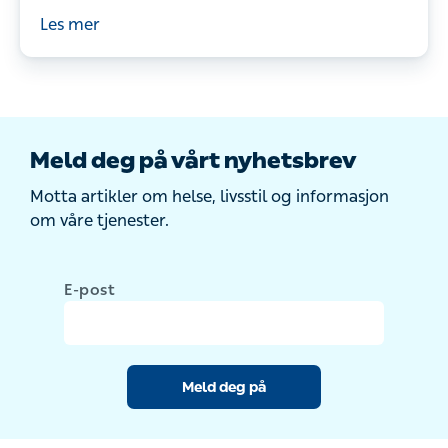
effekt, bruk og hvordan man kombinerer
Les mer
slankemedisinen med livsstilsendringer.
Meld deg på vårt nyhetsbrev
Motta artikler om helse, livsstil og informasjon
om våre tjenester.
E-post
Meld deg på