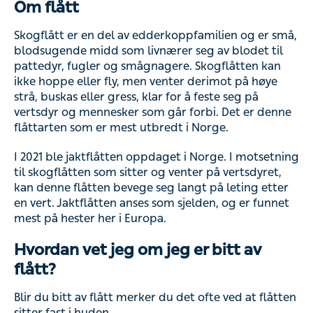
Om flått
Skogflått er en del av edderkoppfamilien og er små,
blodsugende midd som livnærer seg av blodet til
pattedyr, fugler og smågnagere. Skogflåtten kan
ikke hoppe eller fly, men venter derimot på høye
strå, buskas eller gress, klar for å feste seg på
vertsdyr og mennesker som går forbi. Det er denne
flåttarten som er mest utbredt i Norge.
I 2021 ble jaktflåtten oppdaget i Norge. I motsetning
til skogflåtten som sitter og venter på vertsdyret,
kan denne flåtten bevege seg langt på leting etter
en vert. Jaktflåtten anses som sjelden, og er funnet
mest på hester her i Europa.
Hvordan vet jeg om jeg er bitt av
flått?
Blir du bitt av flått merker du det ofte ved at flåtten
sitter fast i huden.