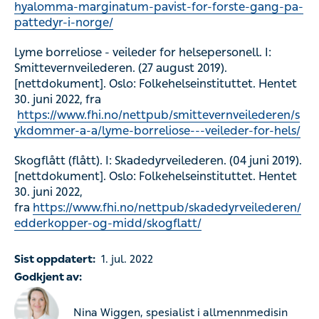
hyalomma-marginatum-pavist-for-forste-gang-pa-
pattedyr-i-norge/
Lyme borreliose - veileder for helsepersonell. I:
Smittevernveilederen. (27 august 2019).
[nettdokument]. Oslo: Folkehelseinstituttet. Hentet
30. juni 2022, fra
https://www.fhi.no/nettpub/smittevernveilederen/s
ykdommer-a-a/lyme-borreliose---veileder-for-hels/
Skogflått (flått). I: Skadedyrveilederen. (04 juni 2019).
[nettdokument]. Oslo: Folkehelseinstituttet. Hentet
30. juni 2022,
fra
https://www.fhi.no/nettpub/skadedyrveilederen/
edderkopper-og-midd/skogflatt/
Sist oppdatert:
1. jul. 2022
Godkjent av:
Nina Wiggen, spesialist i allmennmedisin