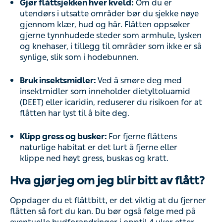
Gjør flåttsjekken hver kveld:
Om du er
utendørs i utsatte områder bør du sjekke nøye
gjennom klær, hud og hår. Flåtten oppsøker
gjerne tynnhudede steder som armhule, lysken
og knehaser, i tillegg til områder som ikke er så
synlige, slik som i hodebunnen.
Bruk insektsmidler:
Ved å smøre deg med
insektmidler som inneholder dietyltoluamid
(DEET) eller icaridin, reduserer du risikoen for at
flåtten har lyst til å bite deg.
Klipp gress og busker:
For fjerne flåttens
naturlige habitat er det lurt å fjerne eller
klippe ned høyt gress, buskas og kratt.
Hva gjør jeg om jeg blir bitt av flått?
Oppdager du et flåttbitt, er det viktig at du fjerner
flåtten så fort du kan. Du bør også følge med på