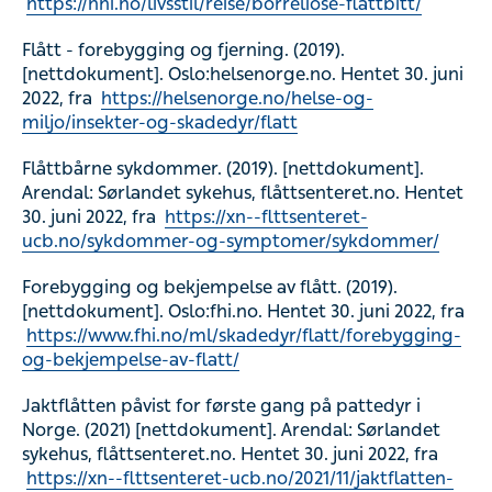
https://nhi.no/livsstil/reise/borreliose-flattbitt/
Flått - forebygging og fjerning. (2019).
[nettdokument]. Oslo:helsenorge.no. Hentet 30. juni
2022, fra
https://helsenorge.no/helse-og-
miljo/insekter-og-skadedyr/flatt
Flåttbårne sykdommer. (2019). [nettdokument].
Arendal: Sørlandet sykehus, flåttsenteret.no. Hentet
30. juni 2022, fra
https://xn--flttsenteret-
ucb.no/sykdommer-og-symptomer/sykdommer/
Forebygging og bekjempelse av flått. (2019).
[nettdokument]. Oslo:fhi.no. Hentet 30. juni 2022, fra
https://www.fhi.no/ml/skadedyr/flatt/forebygging-
og-bekjempelse-av-flatt/
Jaktflåtten påvist for første gang på pattedyr i
Norge. (2021) [nettdokument]. Arendal: Sørlandet
sykehus, flåttsenteret.no. Hentet 30. juni 2022, fra
https://xn--flttsenteret-ucb.no/2021/11/jaktflatten-