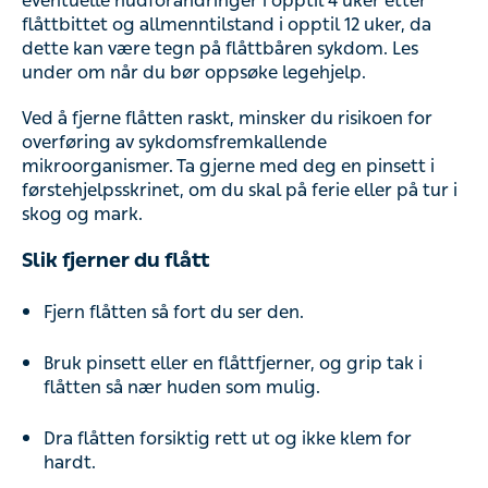
eventuelle hudforandringer i opptil 4 uker etter
flåttbittet og allmenntilstand i opptil 12 uker, da
dette kan være tegn på flåttbåren sykdom. Les
under om når du bør oppsøke legehjelp.
Ved å fjerne flåtten raskt, minsker du risikoen for
overføring av sykdomsfremkallende
mikroorganismer. Ta gjerne med deg en pinsett i
førstehjelpsskrinet, om du skal på ferie eller på tur i
skog og mark.
Slik fjerner du flått
Fjern flåtten så fort du ser den.
Bruk pinsett eller en flåttfjerner, og grip tak i
flåtten så nær huden som mulig.
Dra flåtten forsiktig rett ut og ikke klem for
hardt.