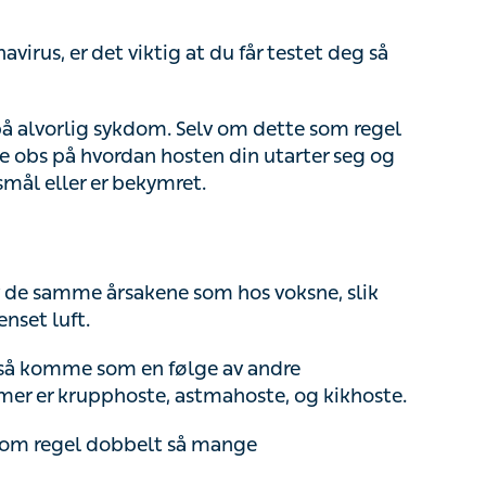
us, er det viktig at du får testet deg så snart
vorlig sykdom. Selv om dette som regel ikke
s på hvordan hosten din utarter seg og eventuelt
bekymret.
e samme årsakene som hos voksne, slik som
ft.
gså komme som en følge av andre sykdommer.
e, astmahoste, og kikhoste.
 regel dobbelt så mange luftveisinfeksjoner