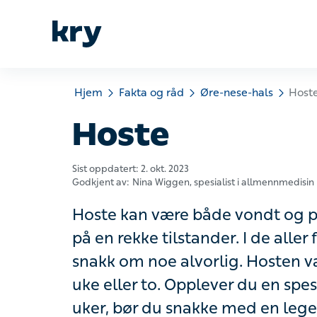
Hjem
Fakta og råd
Øre-nese-hals
Hoste
Hoste
Sist oppdatert:
2. okt. 2023
Godkjent av:
Nina Wiggen
, spesialist i allmennmedisin
Hoste kan være både vondt og plag
rekke tilstander. I de aller fleste til
noe alvorlig. Hosten varer som regel
Opplever du en spesielt plagsom hos
med en lege.