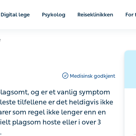
Digital lege
Psykolog
Reiseklinikken
For f
Medisinsk godkjent
somt, og er et vanlig symptom på en
fellene er det heldigvis ikke snakk om
 ikke lenger enn en uke eller to.
te eller i over 3 uker, bør du snakke