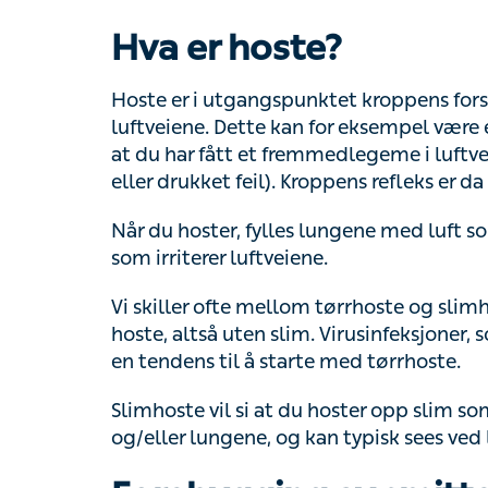
Hva er hoste?
Hoste er i utgangspunktet kroppens forsvar
luftveiene. Dette kan for eksempel være en fø
har fått et fremmedlegeme i luftveiene (for
feil). Kroppens refleks er da å hoste.
Når du hoster, fylles lungene med luft som p
irriterer luftveiene.
Vi skiller ofte mellom tørrhoste og slimhoste
altså uten slim. Virusinfeksjoner, som for 
til å starte med tørrhoste.
Slimhoste vil si at du hoster opp slim som s
lungene, og kan typisk sees ved lungebeten