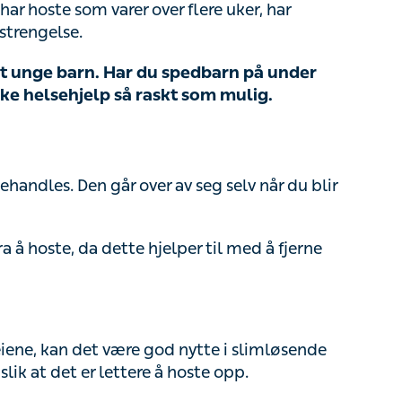
unge barn. Har du spedbarn på under tre
sehjelp så raskt som mulig.
handles. Den går over av seg selv når du blir kvitt
 hoste, da dette hjelper til med å fjerne slimet
e, kan det være god nytte i slimløsende midler.
 er lettere å hoste opp.
t. Noen syns det hjelper med pastiller og drops