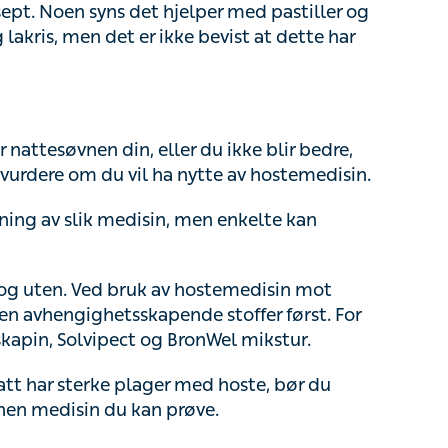
 det er ikke bevist at dette har effekt.
nattesøvnen din, eller du ikke blir bedre, kan du
m du vil ha nytte av hostemedisin.
ng av slik medisin, men enkelte kan oppleve en
 uten. Ved bruk av hostemedisin mot tørrhoste
hetsskapende stoffer først. For eksempel
ect og BronWel mikstur.
 har sterke plager med hoste, bør du kontakte en
 kan prøve.