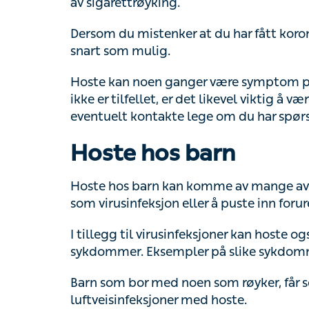
Dersom du mistenker at du har fått koronavir
som mulig.
Hoste kan noen ganger være symptom på al
er tilfellet, er det likevel viktig å være ob
kontakte lege om du har spørsmål eller er 
Hoste hos barn
Hoste hos barn kan komme av mange av d
virusinfeksjon eller å puste inn forurenset lu
I tillegg til virusinfeksjoner kan hoste o
Eksempler på slike sykdommer er krupphost
Barn som bor med noen som røyker, får som
med hoste.