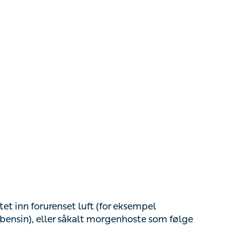
 inn forurenset luft (for eksempel sigarettrøyk
såkalt morgenhoste som følge av sigarettrøyking.