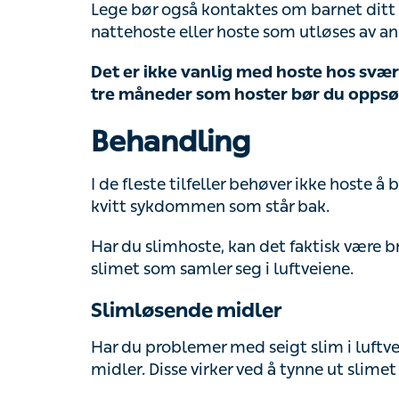
eller hoste som utløses av anstrengelse.
Det er ikke vanlig med hoste hos svært 
måneder som hoster bør du oppsøke hel
Behandling
I de fleste tilfeller behøver ikke hoste å be
sykdommen som står bak.
Har du slimhoste, kan det faktisk være bra å
som samler seg i luftveiene.
Slimløsende midler
Har du problemer med seigt slim i luftveien
Disse virker ved å tynne ut slimet slik at det
Slike midler finnes både med og uten resep