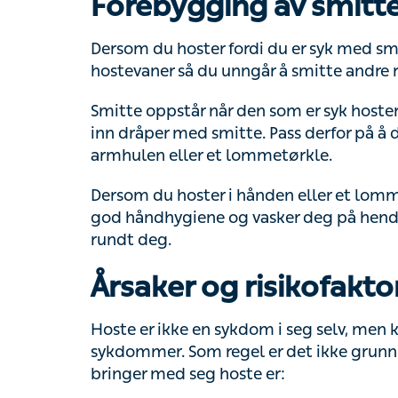
Forebygging av smitte
Dersom du hoster fordi du er syk med smit
så du unngår å smitte andre rundt deg.
Smitte oppstår når den som er syk hoster p
dråper med smitte. Pass derfor på å dekke 
lommetørkle.
Dersom du hoster i hånden eller et lommetør
håndhygiene og vasker deg på hendene før 
deg.
Årsaker og risikofakto
Hoste er ikke en sykdom i seg selv, men ka
sykdommer. Som regel er det ikke grunn ti
med seg hoste er: