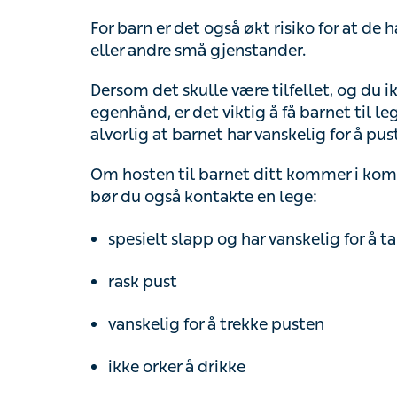
For barn er det også økt risiko for at de har
andre små gjenstander.
Dersom det skulle være tilfellet, og du ikk
det viktig å få barnet til legevakten så fort
vanskelig for å puste, bør du ringe nødnu
Om hosten til barnet ditt kommer i kombin
også kontakte en lege:
spesielt slapp og har vanskelig for å ta t
rask pust
vanskelig for å trekke pusten
ikke orker å drikke
Lege bør også kontaktes om barnet ditt har 