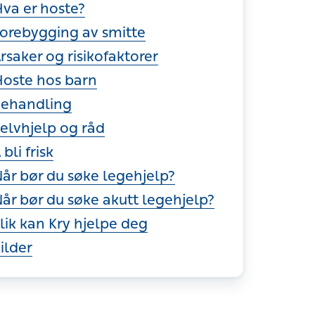
va er hoste?
orebygging av smitte
rsaker og risikofaktorer
oste hos barn
ehandling
elvhjelp og råd
 bli frisk
år bør du søke legehjelp?
år bør du søke akutt legehjelp?
lik kan Kry hjelpe deg
ilder