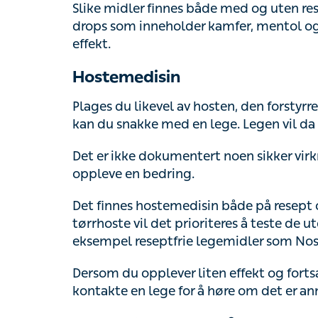
som inneholder kamfer, mentol og lakris, men
Hostemedisin
Plages du likevel av hosten, den forstyrrer 
snakke med en lege. Legen vil da vurdere o
Det er ikke dokumentert noen sikker virkni
bedring.
Det finnes hostemedisin både på resept og
vil det prioriteres å teste de uten avhengig
reseptfrie legemidler som Noskapin, Solvip
Dersom du opplever liten effekt og fortsatt
lege for å høre om det er annen medisin du
Selvhjelp og råd