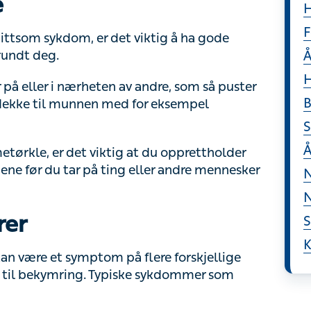
H
F
tsom sykdom, er det viktig å ha gode hostevaner
Å
å eller i nærheten av andre, som så puster inn
H
til munnen med for eksempel armhulen eller et
B
S
kle, er det viktig at du opprettholder god
Å
du tar på ting eller andre mennesker rundt
N
rer
N
S
n være et symptom på flere forskjellige
l bekymring. Typiske sykdommer som bringer
K