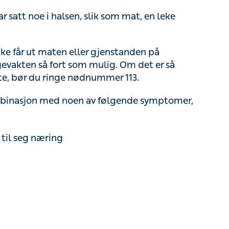
 satt noe i halsen, slik som mat, en leke eller
e får ut maten eller gjenstanden på egenhånd, er
 som mulig. Om det er så alvorlig at barnet har
mmer 113.
asjon med noen av følgende symptomer, bør du
il seg næring
hoste som varer over flere uker, har nattehoste