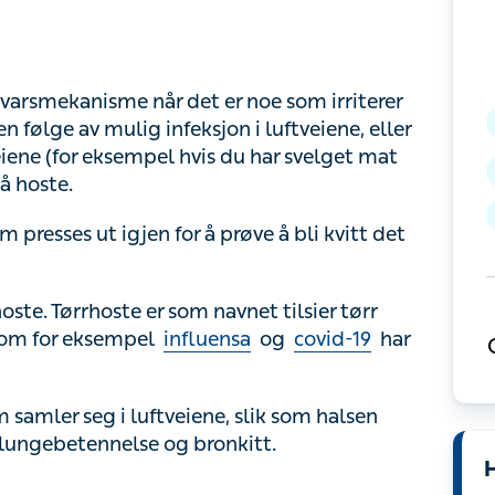
smekanisme når det er noe som irriterer
lge av mulig infeksjon i luftveiene, eller at du
 eksempel hvis du har svelget mat eller drukket
resses ut igjen for å prøve å bli kvitt det som
. Tørrhoste er som navnet tilsier tørr hoste,
eksempel
influensa
og
covid-19
har en tendens
amler seg i luftveiene, slik som halsen og/eller
nelse og bronkitt.
H