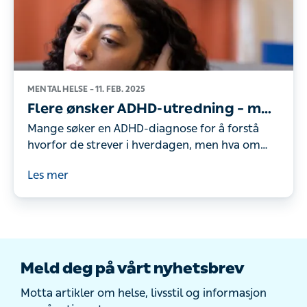
MENTAL HELSE –
11. FEB. 2025
Flere ønsker ADHD-utredning – men
er det alltid riktig?
Mange søker en ADHD-diagnose for å forstå
hvorfor de strever i hverdagen, men hva om
utfordringene skyldes stress, livsstil eller
Les mer
emosjonelle belastninger? Psykolog von Hirsch
forklarer hvordan psykologisk behandling kan
være et alternativ til utredning.
Meld deg på vårt nyhetsbrev
Motta artikler om helse, livsstil og informasjon