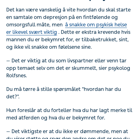
Det kan være vanskelig å vite hvordan du skal starte
en samtale om depresjon på en fintfølende og
omsorgsfull måte, men
å snakke om psykisk helse
er likevel svært viktig
. Dette er ekstra krevende hvis
mannen du er bekymret for, er tilbaketrukket, sint,
og ikke vil snakke om følelsene sine.
— Det er viktig at du som livspartner eller venn tar
opp temaet selv om det er skummelt, sier psykolog
Rolfsnes.
Du må tørre å stille spørsmålet "hvordan har du
det?".
Hun foreslår at du forteller hva du har lagt merke til
med atferden og hva du er bekymret for.
— Det viktigste er at du ikke er dømmende, men at
du viser støtte og spør den andre om det er noe du