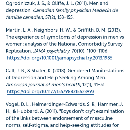
Ogrodniczuk, J. S., & Oliffe, J. L. (2011). Men and
depression.
Canadian family physician Medecin de
famille canadien
, 57(2), 153–155.
Martin, L. A., Neighbors, H. W., & Griffith, D. M. (2013).
The experience of symptoms of depression in men vs
women: analysis of the National Comorbidity Survey
Replication.
JAMA psychiatry
, 70(10), 1100–1106.
https://doi.org/10.1001/jamapsychiatry.2013.1985
Call, J. B., & Shafer, K. (2018). Gendered Manifestations
of Depression and Help Seeking Among Men.
American journal of men's health
, 12(1), 41–51.
https://doi.org/10.1177/1557988315623993
Vogel, D. L., Heimerdinger-Edwards, S. R., Hammer, J.
H., & Hubbard, A. (2011). "Boys don't cry": examination
of the links between endorsement of masculine
norms, self-stigma, and help-seeking attitudes for