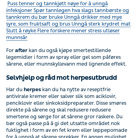
Puss tenner og tannkjøtt nøye for å unngå
infeksjoner Spør tannlegen hva slags tannbørste og
tannkrem du bør bruke Unngå drikker med mye
syre, som fruktsaft og brus Unngå sterk krydret mat
Slutt å røyke Flere forskere mener stress utløser
munnsår
For
after
kan du også kjøpe smertestillende
legemidler i form av spray eller gel som påføres
sårene, eller munnskyllevann med lignende effekt.
Selvhjelp og råd mot herpesutbrudd
Har du
herpes
kan du ha nytte av reseptfrie
antivirale kremer eller salver slik som aciklovir,
penciklovir eller sinkoksidpreparater. Disse smøres
direkte på sårene og skal redusere redusere
smertene og sørge for at sårene gror raskere. Du
bør også passe på å gi det utsatte området nok
fuktighet i form av en fet krem eller leppepomade
for å unngå at sårene sprekker. En annen mulighet