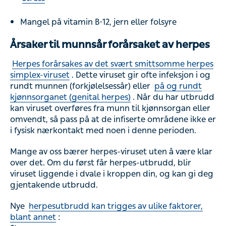
Mangel på vitamin B-12, jern eller folsyre
Årsaker til munnsår forårsaket av herpes
Herpes forårsakes av det svært smittsomme herpes
simplex-viruset
. Dette viruset gir ofte infeksjon i og
rundt munnen (forkjølelsessår) eller
på og rundt
kjønnsorganet (genital herpes)
. Når du har utbrudd
kan viruset overføres fra munn til kjønnsorgan eller
omvendt, så pass på at de infiserte områdene ikke er
i fysisk nærkontakt med noen i denne perioden.
Mange av oss bærer herpes-viruset uten å være klar
over det. Om du først får herpes-utbrudd, blir
viruset liggende i dvale i kroppen din, og kan gi deg
gjentakende utbrudd.
Nye
herpesutbrudd kan trigges av ulike faktorer,
blant annet
: