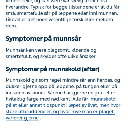
likhetstrekk, og kan være vanskelig å skille fra
hverandre. Typisk for begge tilstandene er at du får
små, smertefulle sår på leppene eller inni munnen.
Likevel er det noen vesentlige forskjeller mellom
dem.
Symptomer på munnsår
Munnsår kan være plagsomt, kløende og
smertefullt, og skyldes ofte ulike årsaker.
Symptomer på munnskold (after)
Munnskold gir som regel mindre sår enn herpes, og
dukker gjerne opp på leppene, på tungen eller på
innsiden av kinnet. Sårene har gjerne en grå- eller
hvitaktig farge med rød kant. Alle får
munnskold
på et eller annet tidspunkt i løpet av livet, men hvor
store utbruddene er, og hvor mye man er plaget,
varierer gjerne
.