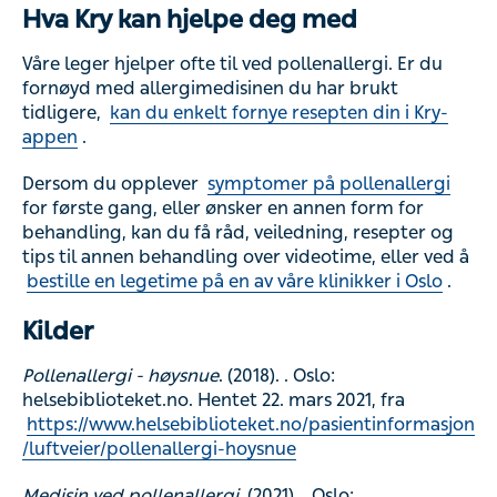
Hva Kry kan hjelpe deg med
Våre leger hjelper ofte til ved pollenallergi. Er du
fornøyd med allergimedisinen du har brukt
tidligere,
kan du enkelt fornye resepten din i Kry-
appen
.
Dersom du opplever
symptomer på pollenallergi
for første gang, eller ønsker en annen form for
behandling, kan du få råd, veiledning, resepter og
tips til annen behandling over videotime, eller ved å
bestille en legetime på en av våre klinikker i Oslo
.
Kilder
Pollenallergi - høysnue
. (2018). . Oslo:
helsebiblioteket.no. Hentet 22. mars 2021, fra
https://www.helsebiblioteket.no/pasientinformasjon
/luftveier/pollenallergi-hoysnue
Medisin ved pollenallergi
. (2021). . Oslo: