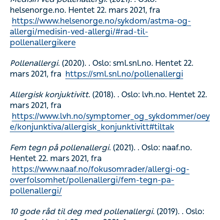
helsenorge.no. Hentet 22. mars 2021, fra
https://www.helsenorge.no/sykdom/astma-og-
allergi/medisin-ved-allergi/#rad-til-
pollenallergikere
Pollenallergi
. (2020). . Oslo: sml.snl.no. Hentet 22.
mars 2021, fra
https://sml.snl.no/pollenallergi
Allergisk konjuktivitt
. (2018). . Oslo: lvh.no. Hentet 22.
mars 2021, fra
https://www.lvh.no/symptomer_og_sykdommer/oey
e/konjunktiva/allergisk_konjunktivitt#tiltak
Fem tegn på pollenallergi
. (2021). . Oslo: naaf.no.
Hentet 22. mars 2021, fra
https://www.naaf.no/fokusomrader/allergi-og-
overfolsomhet/pollenallergi/fem-tegn-pa-
pollenallergi/
10 gode råd til deg med pollenallergi
. (2019). . Oslo: