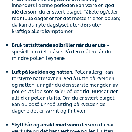
innendørs i denne perioden kan være en god
idé dersom du er svært plaget. Tåkete og/eller
regnfulle dager er for det meste frie for pollen;
da kan du nyte dagslyset utendørs uten
kraftige allergisymptomer.
Bruk tettsittende solbriller når du er ute
–
spesielt om det blåser. På den måten får du
mindre pollen i øynene.
Luft på kvelden og natten.
Pollenallergi kan
forstyrre nattesøvnen. Ved å lufte på kvelden
og natten, unngår du den største mengden av
pollenutslipp som skjer på dagtid. Husk at det
alltid er pollen i lufta. Om du er svært plaget,
kan du også unngå lufting på kvelden de
dagene det er varmt og fint vær.
Skyll hår og ansikt med vann
dersom du har
vært ute og det har vært mye pollen i luften.